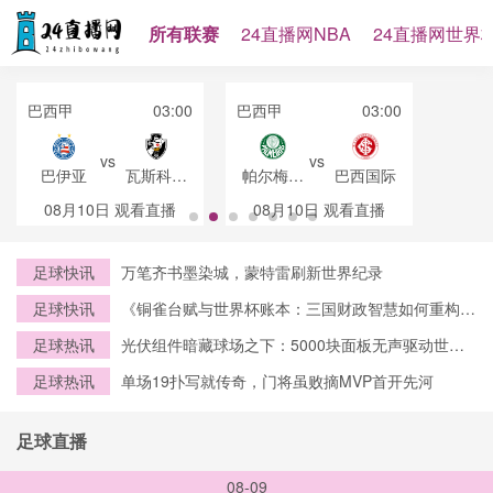
所有联赛
24直播网NBA
24直播网世界
巴西甲
03:00
巴西甲
03:00
vs
vs
巴伊亚
瓦斯科达
帕尔梅拉
巴西国际
伽马
斯
08月10日
观看直播
08月10日
观看直播
足球快讯
万笔齐书墨染城，蒙特雷刷新世界纪录
足球快讯
《铜雀台赋与世界杯账本：三国财政智慧如何重构
2026赛事资本逻辑》
足球热讯
光伏组件暗藏球场之下：5000块面板无声驱动世界
杯绿电中枢
足球热讯
单场19扑写就传奇，门将虽败摘MVP首开先河
足球直播
08-09