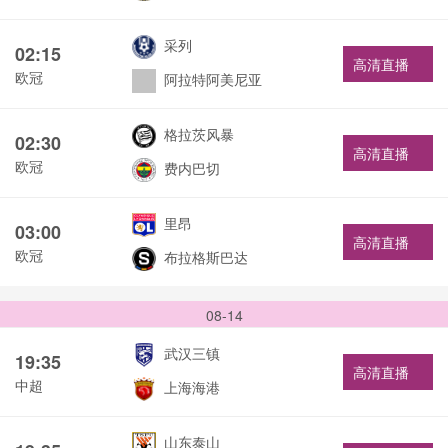
采列
02:15
高清直播
欧冠
阿拉特阿美尼亚
格拉茨风暴
02:30
高清直播
欧冠
费内巴切
里昂
03:00
高清直播
欧冠
布拉格斯巴达
08-14
武汉三镇
19:35
高清直播
中超
上海海港
山东泰山