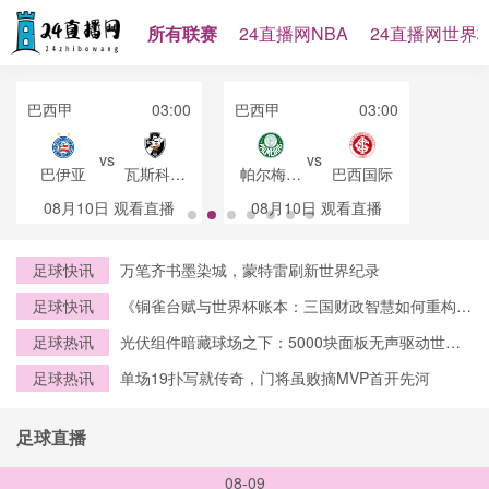
所有联赛
24直播网NBA
24直播网世界
巴西甲
03:00
巴西甲
03:00
vs
vs
巴伊亚
瓦斯科达
帕尔梅拉
巴西国际
伽马
斯
08月10日
观看直播
08月10日
观看直播
足球快讯
万笔齐书墨染城，蒙特雷刷新世界纪录
足球快讯
《铜雀台赋与世界杯账本：三国财政智慧如何重构
2026赛事资本逻辑》
足球热讯
光伏组件暗藏球场之下：5000块面板无声驱动世界
杯绿电中枢
足球热讯
单场19扑写就传奇，门将虽败摘MVP首开先河
足球直播
08-09