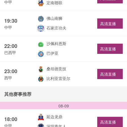
中甲
定南赣联
佛山南狮
19:30
高清直播
中甲
石家庄功夫
沙佩科恩斯
22:00
高清直播
巴西甲
巴伊亚
桑坦德竞技
23:00
高清直播
西甲
比利亚雷亚尔
其他赛事推荐
08-09
延边龙鼎
18:00
高清直播
中甲
深圳青年人