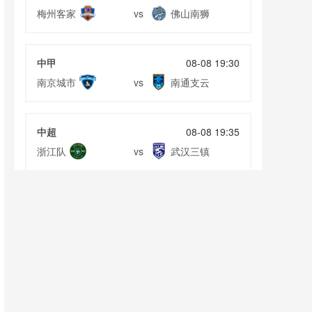
梅州客家
佛山南狮
vs
中甲
08-08 19:30
南京城市
南通支云
vs
中超
08-08 19:35
浙江队
武汉三镇
vs
中超
08-08 19:35
大连英博
辽宁铁人
vs
中超
08-08 20:00
云南玉昆
成都蓉城
vs