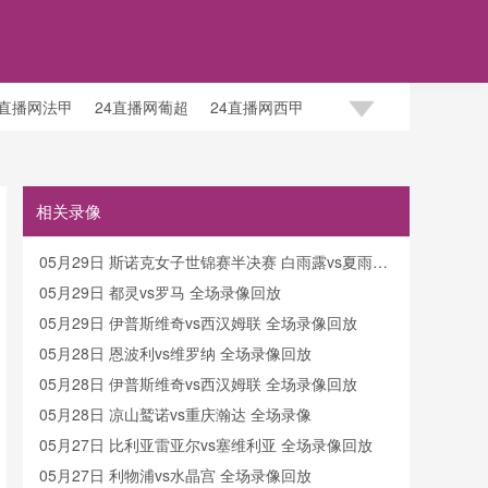
4直播网法甲
24直播网葡超
24直播网西甲
相关录像
05月29日 斯诺克女子世锦赛半决赛 白雨露vs夏雨滢
全场录像回放
05月29日 都灵vs罗马 全场录像回放
05月29日 伊普斯维奇vs西汉姆联 全场录像回放
05月28日 恩波利vs维罗纳 全场录像回放
05月28日 伊普斯维奇vs西汉姆联 全场录像回放
05月28日 凉山鹫诺vs重庆瀚达 全场录像
05月27日 比利亚雷亚尔vs塞维利亚 全场录像回放
05月27日 利物浦vs水晶宫 全场录像回放