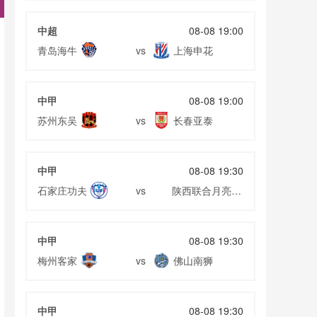
05月21日 全国游泳冠军赛男子100米自由泳预赛 潘
中超
08-08 19:00
展乐 全场录像回放
05月21日 卡利亚里vs威尼斯 全场录像回放
青岛海牛
上海申花
vs
05月20日 帕尔马vs那不勒斯 全场录像
05月20日 塞尔塔vs巴列卡诺 全场录像回放
05月20日 佛罗伦萨vs博洛尼亚 全场录像
中甲
08-08 19:00
05月19日 热那亚vs亚特兰大 全场录像回放
苏州东吴
长春亚泰
vs
中甲
08-08 19:30
石家庄功夫
陕西联合月亮泊
vs
队
中甲
08-08 19:30
梅州客家
佛山南狮
vs
中甲
08-08 19:30