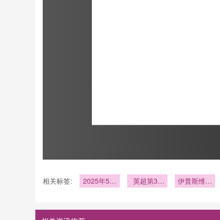
相关标签:
2025年5月
英超第38
伊普斯维奇
26日
轮
vs西汉姆联