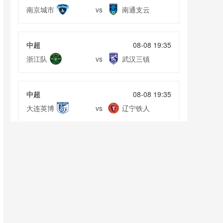
南京城市
南通支云
vs
中超
08-08 19:35
浙江队
武汉三镇
vs
中超
08-08 19:35
大连英博
辽宁铁人
vs
中超
08-08 20:00
云南玉昆
成都蓉城
vs
中甲
08-08 20:00
定南赣联
大连鲲城
vs