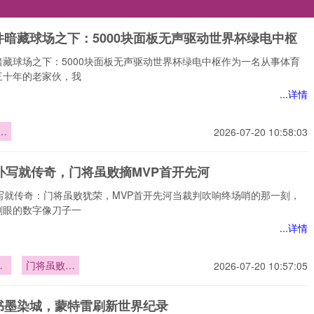
件暗藏球场之下：5000块面板无声驱动世界杯绿电中枢
暗藏球场之下：5000块面板无声驱动世界杯绿电中枢作为一名从事体育
三十年的老家伙，我
...详情
暗
2026-07-20 10:58:03
之
0
9扑写就传奇，门将虽败摘MVP首开先河
声
杯
扑写就传奇：门将虽败犹荣，MVP首开先河当裁判吹响终场哨的那一刻，
枢
刺眼的数字像刀子一
...详情
扑
门将虽败摘
2026-07-20 10:57:05
奇
MVP首开
先河
书墨染城，蒙特雷刷新世界纪录