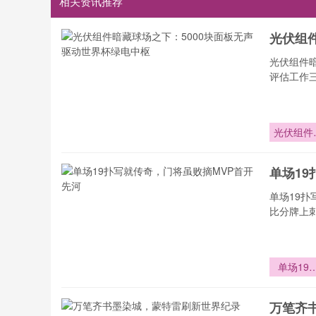
相关资讯推荐
光伏组
光伏组件
评估工作
光伏组件
藏球场
下：500
单场1
块面板无
驱动世界
单场19
绿电中
比分牌上
单场19
写就传
万笔齐