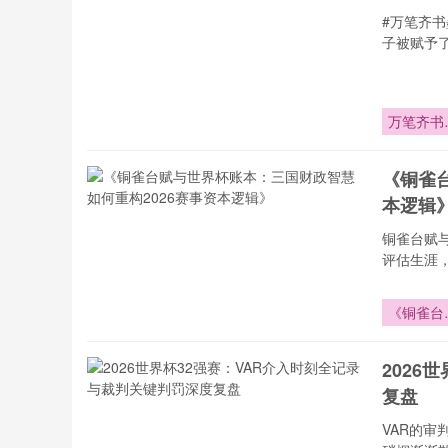
#万笔齐
子被赋予
万笔齐书
染城
《铜雀
本逻辑
铜雀台赋
评估生涯
《铜雀台
与世界杯
本：三国
2026
政智慧如
复盘
重构202
赛事资本
VAR的审
辑》