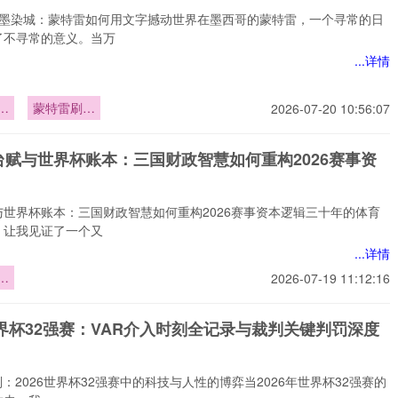
书墨染城：蒙特雷如何用文字撼动世界在墨西哥的蒙特雷，一个寻常的日
了不寻常的意义。当万
...详情
墨
蒙特雷刷新
2026-07-20 10:56:07
世界纪录
台赋与世界杯账本：三国财政智慧如何重构2026赛事资
》
与世界杯账本：三国财政智慧如何重构2026赛事资本逻辑三十年的体育
，让我见证了一个又
...详情
赋
2026-07-19 11:12:16
账
财
世界杯32强赛：VAR介入时刻全记录与裁判关键判罚深度
何
6
逻
判：2026世界杯32强赛中的科技与人性的博弈当2026年世界杯32强赛的