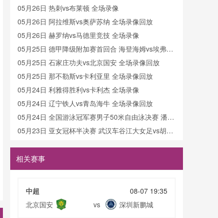
05月26日 热刺vs布莱顿 全场录像
05月26日 阿拉维斯vs奥萨苏纳 全场录像回放
05月26日 赫罗纳vs马德里竞技 全场录像
05月25日 德甲降级附加赛首回合 海登海姆vs埃弗斯
堡 全场录像
05月25日 石家庄功夫vs北京国安 全场录像回放
05月25日 那不勒斯vs卡利亚里 全场录像回放
05月24日 利雅得胜利vs卡利杰 全场录像
05月24日 辽宁铁人vs青岛海牛 全场录像回放
05月24日 全国游泳冠军赛男子50米自由泳决赛 潘展
乐 全场录像回放
05月23日 亚女冠杯半决赛 武汉车谷江大女足vs胡志
明市女足 全场录像回放
05月23日 利雅得胜利vs卡利杰 全场录像
05月23日 苏州东吴vs上海海港 全场录像
相关赛事
05月22日 重庆铜梁龙vs河南 全场录像回放
05月22日 广西平果vs成都蓉城 全场录像
中超
08-07 19:35
05月22日 定南赣联vs云南玉昆 全场录像回放
北京国安
深圳新鹏城
vs
05月21日 罗马vsAC米兰 全场录像回放