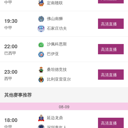
中甲
定南赣联
佛山南狮
19:30
高清直播
中甲
石家庄功夫
沙佩科恩斯
22:00
高清直播
巴西甲
巴伊亚
桑坦德竞技
23:00
高清直播
西甲
比利亚雷亚尔
其他赛事推荐
08-09
延边龙鼎
18:00
高清直播
中甲
深圳青年人