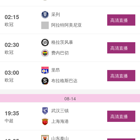
采列
02:15
高清直播
欧冠
阿拉特阿美尼亚
格拉茨风暴
02:30
高清直播
欧冠
费内巴切
里昂
03:00
高清直播
欧冠
布拉格斯巴达
08-14
武汉三镇
19:35
高清直播
中超
上海海港
山东泰山