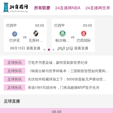
所有联赛
24直播网NBA
24直播网世界
巴西甲
03:00
巴西甲
03:00
vs
vs
巴伊亚
瓦斯科达
帕尔梅拉
巴西国际
伽马
斯
08月10日
观看直播
08月10日
观看直播
足球快讯
万笔齐书墨染城，蒙特雷刷新世界纪录
足球快讯
《铜雀台赋与世界杯账本：三国财政智慧如何重构
2026赛事资本逻辑》
足球热讯
光伏组件暗藏球场之下：5000块面板无声驱动世界
杯绿电中枢
足球热讯
单场19扑写就传奇，门将虽败摘MVP首开先河
足球直播
08-09